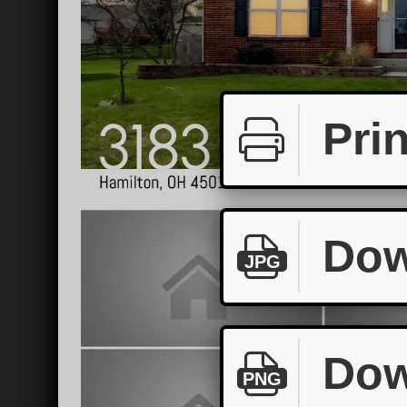
Prin
Dow
JPG
Dow
PNG